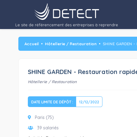
CA…"/>
Le site de référencement des entreprises à reprendre
Accueil
Hôtellerie / Restauration
SHINE GARDEN - 
SHINE GARDEN - Restauration rapid
Hôtellerie / Restauration
DATE LIMITE DE DÉPÔT :
12/12/2022
Paris (75)
39 salariés