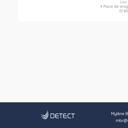
Lou
4 Place de Wag
01 8
Mylène B
mbr@d