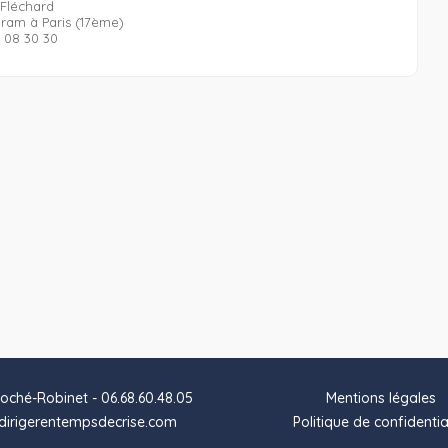
 Fléchard
ram à Paris (17ème)
5 08 30 30
oché-Robinet - 06.68.60.48.05
Mentions légales
irigerentempsdecrise.com
Politique de confidentia