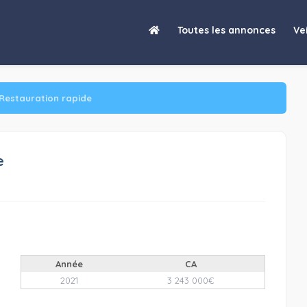
Activité : Restauration rapide
Toutes les annonces
Vei
Restauration rapide
e
Année
CA
2021
3 243 000€