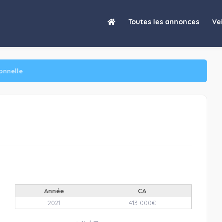
Toutes les annonces
Vei
onnelle
Année
CA
2021
413 000€