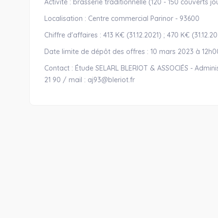
Activité : brasserie traditionnelle (120 - 150 couverts 
Localisation : Centre commercial Parinor - 93600
Chiffre d'affaires : 413 K€ (31.12.2021) ; 470 K€ (31.12.2
Date limite de dépôt des offres : 10 mars 2023 à 12h0
Contact : Étude SELARL BLERIOT & ASSOCIÉS - Administra
21 90 / mail : aj93@bleriot.fr