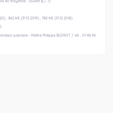
jours en moyenne - ouvert 6j / 7)
020) ; 862 K€ (31.12.2019) ; 785 K€ (31.12.2018)
0
teur judiciaire - Maître Philippe BLERIOT / tél. : 01 48 96