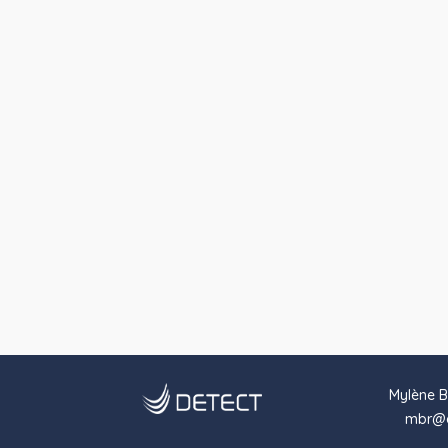
Mylène B
mbr@d