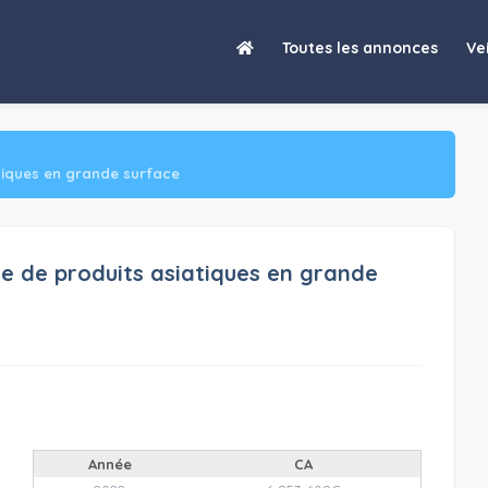
Toutes les annonces
Vei
atiques en grande surface
te de produits asiatiques en grande
Année
CA