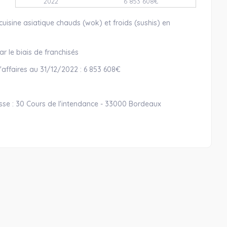
2022
6 853 608€
cuisine asiatique chauds (wok) et froids (sushis) en
r le biais de franchisés
 d'affaires au 31/12/2022 : 6 853 608€
esse : 30 Cours de l'intendance - 33000 Bordeaux