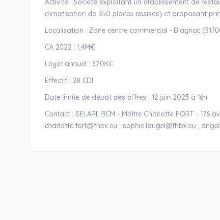
Activité : Société exploitant un établissement de resta
climatisation de 350 places assises) et proposant pr
Localisation : Zone centre commercial - Blagnac (3170
CA 2022 : 1,4M€
Loyer annuel : 320K€
Effectif : 28 CDI
Date limite de dépôt des offres : 12 juin 2023 à 16h
Contact : SELARL BCM - Maître Charlotte FORT - 176 a
charlotte.fort@fhbx.eu ; sophie.laugel@fhbx.eu ; ange