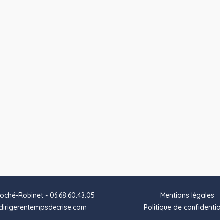
oché-Robinet - 06.68.60.48.05
Mentions légales
irigerentempsdecrise.com
Politique de confidentia