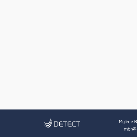
Mylène B
mbr@d