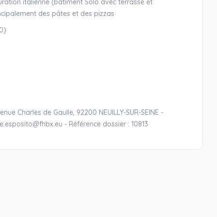
uration italienne (bâtiment Solo avec terrasse et
incipalement des pâtes et des pizzas
0)
venue Charles de Gaulle, 92200 NEUILLY-SUR-SEINE -
le.esposito@fhbx.eu - Référence dossier : 10813