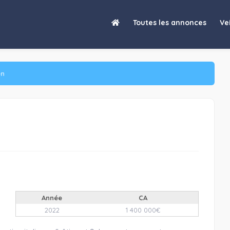
Toutes les annonces
Vei
en
Année
CA
2022
1 400 000€