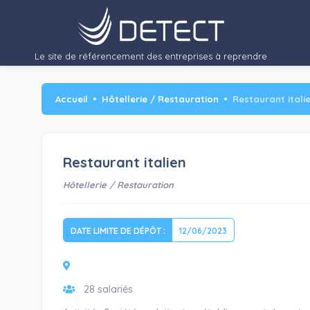
Le site de référencement des entreprises à reprendre
Accueil
Hôtellerie / Restauration
Restaurant itali
Restaurant italien
Hôtellerie / Restauration
DATE LIMITE DE DÉPÔT :
12/06/2023
28 salariés