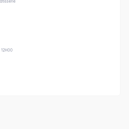
âtisserie
à 12H00