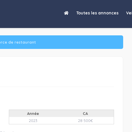
Toutes les annonces
Vei
rce de restaurant
Année
CA
2023
28 500€