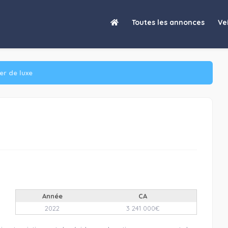
Toutes les annonces
Vei
er de luxe
Année
CA
2022
3 241 000€