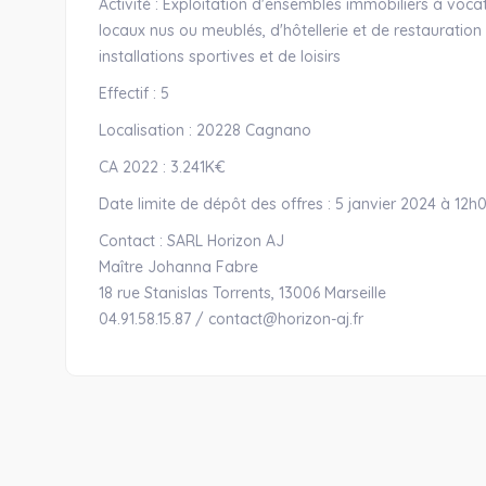
Activité : Exploitation d'ensembles immobiliers à voc
locaux nus ou meublés, d'hôtellerie et de restauration
installations sportives et de loisirs
Effectif : 5
Localisation : 20228 Cagnano
CA 2022 : 3.241K€
Date limite de dépôt des offres : 5 janvier 2024 à 12h
Contact : SARL Horizon AJ
Maître Johanna Fabre
18 rue Stanislas Torrents, 13006 Marseille
04.91.58.15.87 / contact@horizon-aj.fr