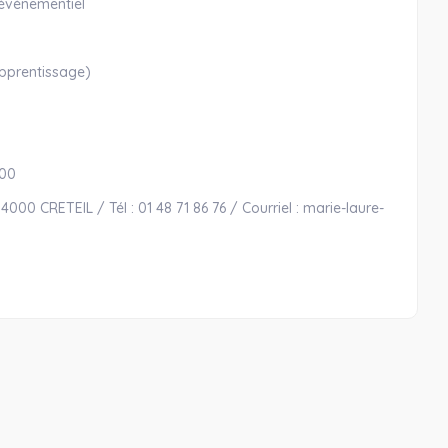
 évènementiel
'apprentissage)
2h00
000 CRETEIL / Tél : 01 48 71 86 76 / Courriel : marie-laure-