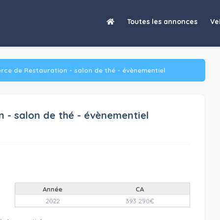
Toutes les annonces
Vei
ce de Restauration - salon de thé - évènementiel
- salon de thé - évènementiel
Année
CA
2022
393 290€