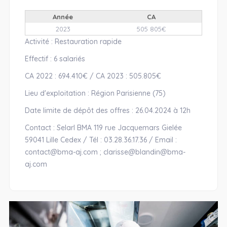
Année
CA
2023
505 805€
Activité : Restauration rapide
Effectif : 6 salariés
CA 2022 : 694.410€ / CA 2023 : 505.805€
Lieu d'exploitation : Région Parisienne (75)
Date limite de dépôt des offres : 26.04.2024 à 12h
Contact : Selarl BMA 119 rue Jacquemars Gielée
59041 Lille Cedex / Tél : 03.28.36.17.36 / Email :
contact@bma-aj.com ; clarisse@blandin@bma-
aj.com