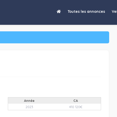
Toutes les annonces
Vei
Année
CA
2023
410 120€