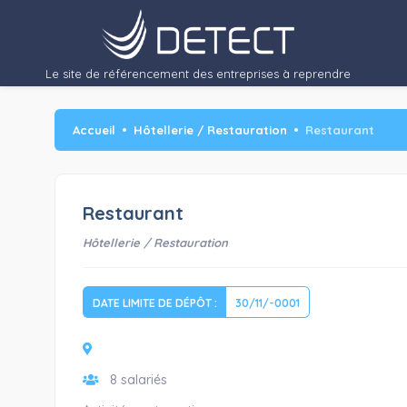
Le site de référencement des entreprises à reprendre
Accueil
Hôtellerie / Restauration
Restaurant
Restaurant
Hôtellerie / Restauration
DATE LIMITE DE DÉPÔT :
30/11/-0001
8 salariés