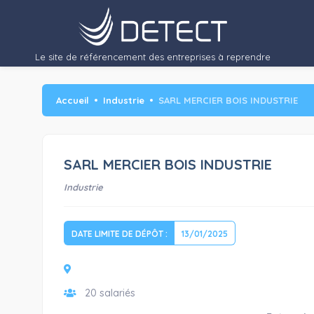
Activité
: Rabotage, enrobage de profils bois et fabrication de…"/>
Le site de référencement des entreprises à reprendre
Accueil
Industrie
SARL MERCIER BOIS INDUSTRIE
SARL MERCIER BOIS INDUSTRIE
Industrie
DATE LIMITE DE DÉPÔT :
13/01/2025
20 salariés