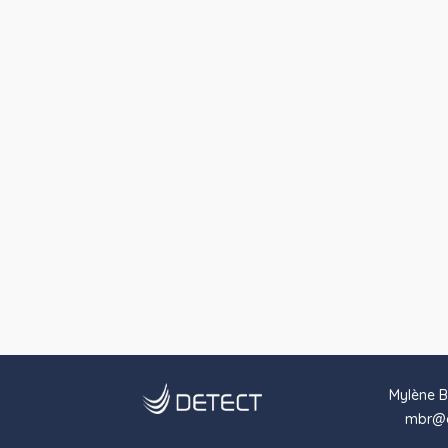
Mylène B
mbr@d