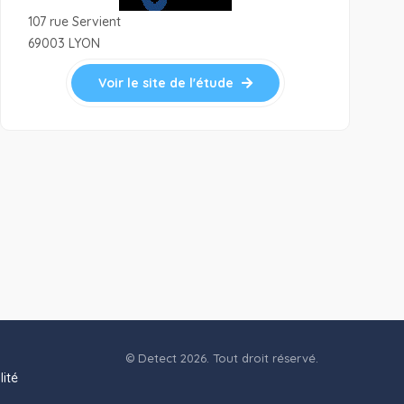
107 rue Servient
69003 LYON
Voir le site de l'étude
© Detect 2026. Tout droit réservé.
lité