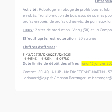
Entrepris
Activité
: Rabotage, enrobage de profils bois et fabri
enrobés. Transformation de bois issus de scieries pou
profils enrobés, de profils adhésivés, de panneaux la
Lieux
: 2 sites de production : Vinay (38) et La Comp
Effectif après restructuration
: 20 salariés
Chiffres d'affaires
:
31/12/2021
31/12/2022
31/12/2023
4 945k€
4 923k
5 097k€
Date limite de dépôt des offres
:
lundi 13 janvier 20
Contact : SELARL AJ UP - Me Eric ETIENNE-MARTIN - 57
l.odouard@ajup.fr / Manon Berranger : m.berranger@