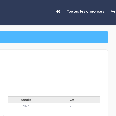
Entreprise à reprendre
Toutes les annonces
Vei
Année
CA
2023
5 097 000€