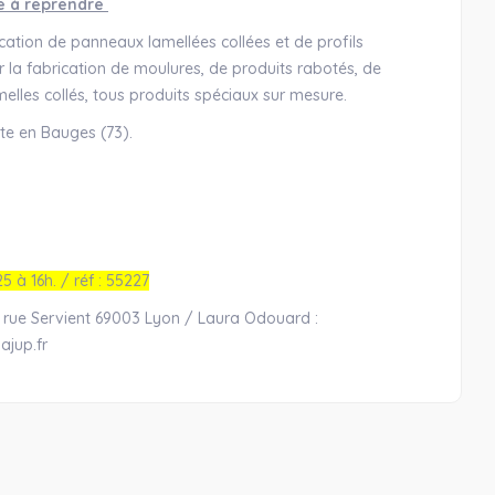
e à reprendre
cation de panneaux lamellées collées et de profils
r la fabrication de moulures, de produits rabotés, de
melles collés, tous produits spéciaux sur mesure.
ote en Bauges (73).
25 à 16h. / réf : 55227
 rue Servient 69003 Lyon / Laura Odouard :
ajup.fr