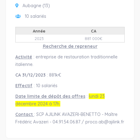
Aubagne (13)
10 salariés
Année
CA
2023
881 000€
Recherche de repreneur
Activité
: entreprise de restauration traditionnelle
italienne.
CA 31/12/2023
: 881k€
Effectif
: 10 salariés
Date limite de dépôt des offres
:
lundi 23
décembre 2024 à 17h.
Contact
: SCP AJILINK AVAZERI-BENETTO - Maître
Frédéric Avazeri - 04.91.54.06.87 / proco.ab@ajilink.fr