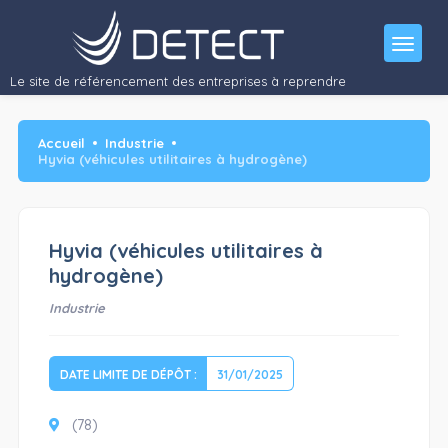
Recherche de candidats à la reprise, partenaires industriels ou
investisseurs
Activités
: conception,…"/>
Le site de référencement des entreprises à reprendre
Accueil
Industrie
Hyvia (véhicules utilitaires à hydrogène)
Hyvia (véhicules utilitaires à
hydrogène)
Industrie
DATE LIMITE DE DÉPÔT :
31/01/2025
(78)