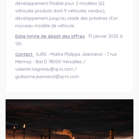
développement finalisé pour 2 modèles (62
véhicules produits dont 9 véhicules vendus),
développement jusqu'au stade des préséries d'un
nouveau modèle de véhicule.
Date limite de dépôt des offres
: 31 janvier 2025 à
12h.
Contact
: AJRS - Maître Philippe Jeannerot - 7 rue
Mermoz - Bat D 78000 Versailles /
valentin.laigneau@aj-rs.com /
guillaume.jeannerot@aj-rs.com