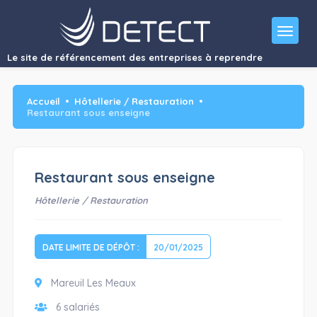
RECHERCHE REPRENEURS EN PLAN DE CESSION (art. L.642-1 et s. du
code…"/>
Le site de référencement des entreprises à reprendre
Accueil
Hôtellerie / Restauration
Restaurant sous enseigne
Restaurant sous enseigne
Hôtellerie / Restauration
DATE LIMITE DE DÉPÔT :
20/01/2025
Mareuil Les Meaux
6 salariés