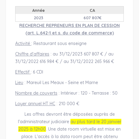
Année
CA
2023
607 807€
RECHERCHE REPRENEURS EN PLAN DE CESSION
(art. L.642-1 et s. du code de commerce)
Activité
: Restaurant sous enseigne
Chiffre d'affaires
: au 31/12/2023 607 807 € / au
31/12/2022 616 984 € / au 31/12/2022 265 966 €
Effectif
: 6 CDI
Lieu
: Mareuil Les Meaux - Seine et Marne
Nombre de couverts
: Intérieur : 120 - Terrasse : 50
Loyer annuel HT HC
: 210 000 €
Les offres devront être déposées auprès de
l'administrateur judiciaire
au plus tard le 20 janvier
2025 à 12h00
. Une date room virtuelle est mise en
place. L'accès à la data room peut être obtenu