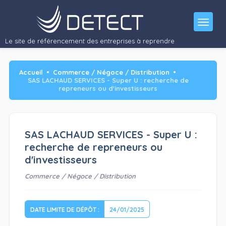
RECHERCHE DE REPRENEURS OU D'INVESTISSEURS
SAS…"/>
Le site de référencement des entreprises à reprendre
Accueil
Commerce / Négoce / Distribution
SAS LACHAUD SERVICES - Super U : recherche de
repreneurs ou d'investisseurs
SAS LACHAUD SERVICES - Super U :
recherche de repreneurs ou
d'investisseurs
Commerce / Négoce / Distribution
DATE LIMITE DE DÉPÔT :
24/01/2025