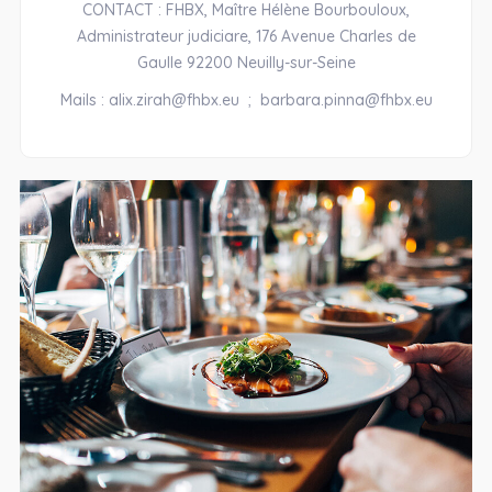
CONTACT : FHBX, Maître Hélène Bourbouloux,
Administrateur judiciare, 176 Avenue Charles de
Gaulle 92200 Neuilly-sur-Seine
Mails : alix.zirah@fhbx.eu ; barbara.pinna@fhbx.eu