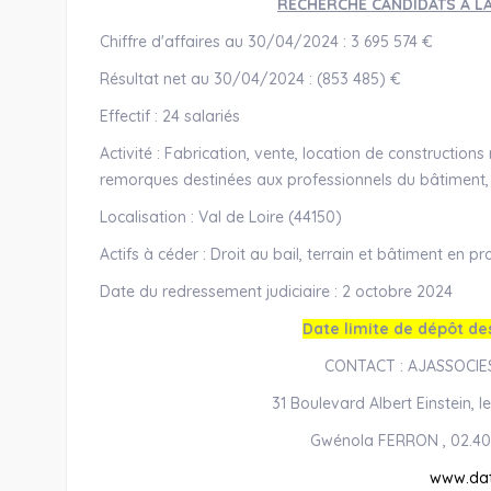
RECHERCHE CANDIDATS A LA
Chiffre d'affaires au 30/04/2024 : 3 695 574 €
Résultat net au 30/04/2024 : (853 485) €
Effectif : 24 salariés
Activité : Fabrication, vente, location de construction
remorques destinées aux professionnels du bâtiment, c
Localisation : Val de Loire (44150)
Actifs à céder : Droit au bail, terrain et bâtiment en pro
Date du redressement judiciaire : 2 octobre 2024
Date limite de dépôt des
CONTACT : AJASSOCIES
31 Boulevard Albert Einstein,
Gwénola FERRON , 02.40.1
www.dat