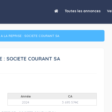
RECHERCHE CANDIDATS A LA REPRISE : SOCIETE COURANT SA
Toutes les annonces
Vei
A LA REPRISE : SOCIETE COURANT SA
E : SOCIETE COURANT SA
Année
CA
2024
3 695 574€