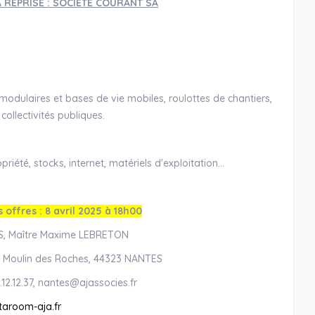
 REPRISE : SOCIETE COURANT SA
s modulaires et bases de vie mobiles, roulottes de chantiers,
ollectivités publiques.
priété, stocks, internet, matériels d'exploitation...
 offres : 8 avril 2025 à 18h00
, Maître Maxime LEBRETON
 le Moulin des Roches, 44323 NANTES
2.12.37, nantes@ajassocies.fr
aroom-aja.fr