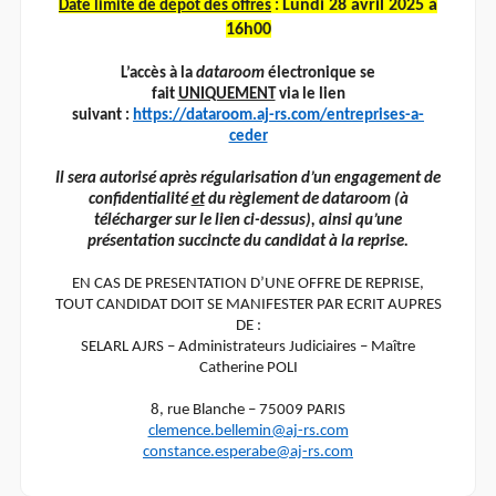
Lundi 28 avril 2025 à
Date limite de dépôt des offres
:
16h00
L’accès à la
dataroom
électronique se
fait
UNIQUEMENT
via le lien
suivant :
https://dataroom.aj-rs.com/entreprises-a-
ceder
Il sera autorisé après régularisation d’un engagement de
confidentialité
et
du règlement de dataroom (à
télécharger sur le lien ci-dessus), ainsi qu’une
présentation succincte du candidat à la reprise.
EN CAS DE PRESENTATION D’UNE OFFRE DE REPRISE,
TOUT CANDIDAT DOIT SE MANIFESTER PAR ECRIT AUPRES
DE :
SELARL AJRS – Administrateurs Judiciaires – Maître
Catherine POLI
8, rue Blanche – 75009 PARIS
clemence.bellemin@aj-rs.com
constance.esperabe@aj-rs.com