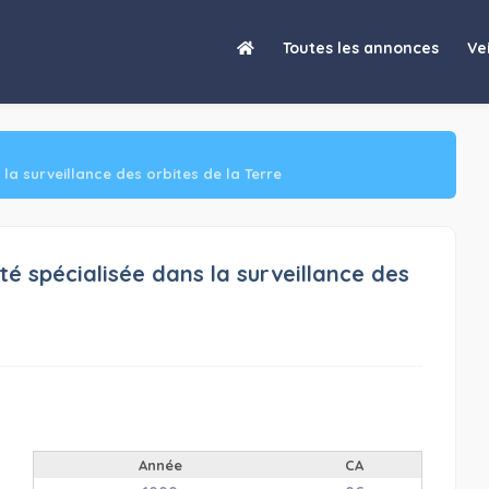
 D'INVESTISSEURS : Société spécialisée dans la surveillance des o
Toutes les annonces
Vei
a surveillance des orbites de la Terre
 spécialisée dans la surveillance des
Année
CA