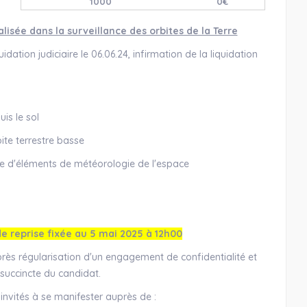
1000
0€
isée dans la surveillance des orbites de la Terre
dation judiciaire le 06.06.24, infirmation de la liquidation
is le sol
bite terrestre basse
iture d'éléments de météorologie de l'espace
de reprise fixée au 5 mai 2025 à 12h00
rès régularisation d'un engagement de confidentialité et
succincte du candidat.
invités à se manifester auprès de :