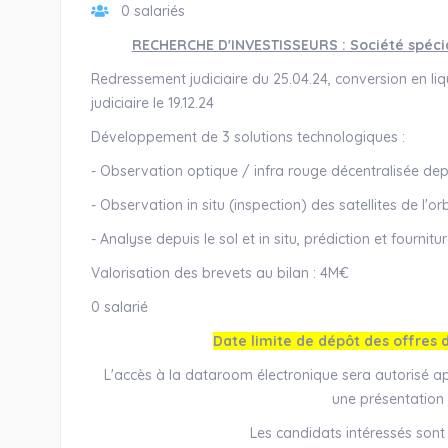
0 salariés
RECHERCHE D'INVESTISSEURS : Société spécial
Redressement judiciaire du 25.04.24, conversion en liqui
judiciaire le 19.12.24
Développement de 3 solutions technologiques :
- Observation optique / infra rouge décentralisée depu
- Observation in situ (inspection) des satellites de l'or
- Analyse depuis le sol et in situ, prédiction et fourn
Valorisation des brevets au bilan : 4M€
0 salarié
Date limite de dépôt des offres 
L'accès à la dataroom électronique sera autorisé ap
une présentation 
Les candidats intéressés sont 