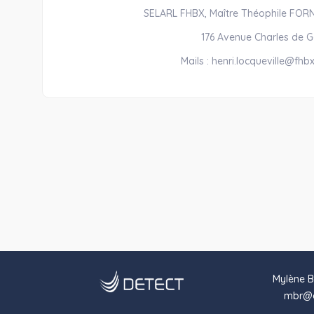
SELARL FHBX, Maître Théophile FORNA
176 Avenue Charles de Ga
Mails : henri.locqueville@f
Mylène B
mbr@d