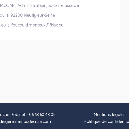
CCIARI, Administrateur judiciaire associé
ulle, 92200 Neuilly-sur-Seine
hbx.eu ; foucauld.monteux@fhbx.eu
oché-Robinet - 06.68.60.48.05
Mentions légales
irigerentempsdecrise.com
Politique de confidentia