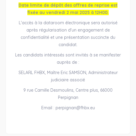
Date limite de dépôt des offres de reprise est
fixée au vendredi 2 mai 2025 à 12H00.
L'accès à la dataroom électronique sera autorisé
après régularisation d'un engagement de
confidentialité et une présentation succincte du
candidat.
Les candidats intéressés sont invités à se manifester
auprès de :
SELARL FHBX, Maître Eric SAMSON, Administrateur
judiciaire associé
9 rue Camille Desmoulins, Centre plus, 66000
Perpignan
Email : perpignan@fhbx.eu