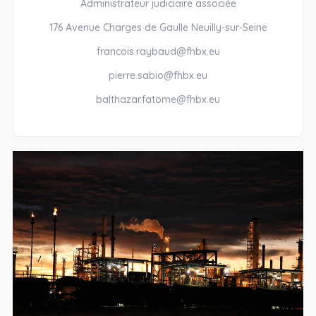
Administrateur judiciaire associée
176 Avenue Charges de Gaulle Neuilly-sur-Seine
francois.raybaud@fhbx.eu
pierre.sabio@fhbx.eu
balthazar.fatome@fhbx.eu