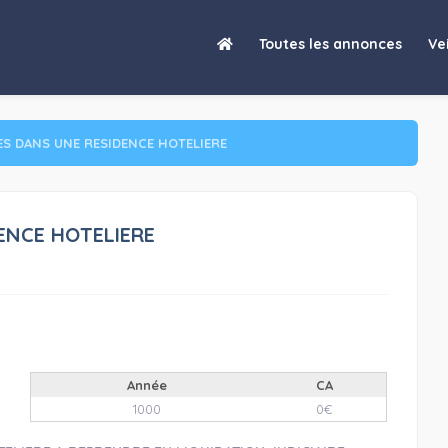
UBLES DANS UNE RESIDENCE HOTELIERE A REPRENDRE EN LIQUIDATIO
Toutes les annonces
Vei
ES DANS UNE RESIDENCE HOTELIERE
ENCE HOTELIERE
Année
CA
1000
0€