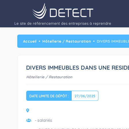
DIVERS IMME
Situés à…"/>
Le site de référencement des entreprises à reprendre
Accueil
Hôtellerie / Restauration
DIVERS IMMEUBL
DIVERS IMMEUBLES DANS UNE RESID
Hôtellerie / Restauration
DATE LIMITE DE DÉPÔT :
27/06/2025
- salariés