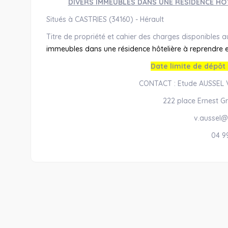
DIVERS IMMEUBLES DANS UNE RESIDENCE HOT
Situés à CASTRIES (34160) - Hérault
Titre de propriété et cahier des charges disponibles au
immeubles dans une résidence hôtelière à reprendre en 
Date limite de dépôt 
CONTACT : Etude AUSSEL V
222 place Ernest Gr
v.aussel@
04 9