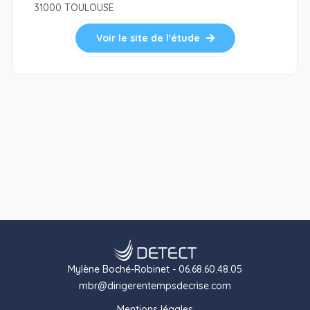
31000 TOULOUSE
Voir le site de l'étude
Mylène Boché-Robinet - 06.68.60.48.05
mbr@dirigerentempsdecrise.com
Mentions légales