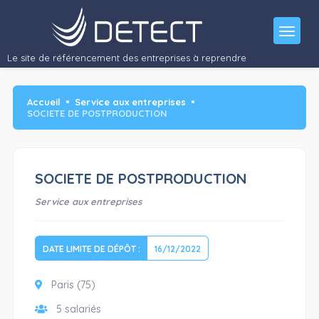
Activité : Postproduction de programmes de télévision, documentaires,
films institutionnels…"/>
Le site de référencement des entreprises à reprendre
Accueil
Service aux entreprises
SOCIETE DE POSTPRODUCTION
SOCIETE DE POSTPRODUCTION
Service aux entreprises
DATE LIMITE DE DÉPÔT :
16/12/2022
Paris (75)
5 salariés