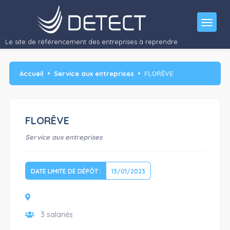
Activité : Conception et vente de produits cosmétiques, alimentaires
et…"/>
Le site de référencement des entreprises à reprendre
Accueil
Service aux entreprises
FLORÊVE
FLORÊVE
Service aux entreprises
DATE LIMITE DE DÉPÔT :
13/01/2023
3 salariés