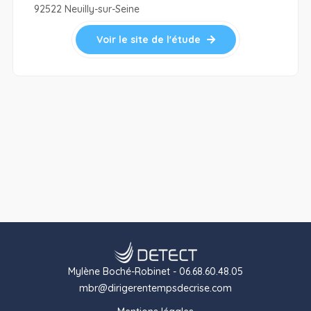
92522 Neuilly-sur-Seine
Voir le site de l'étude
Mylène Boché-Robinet - 06.68.60.48.05
mbr@dirigerentempsdecrise.com