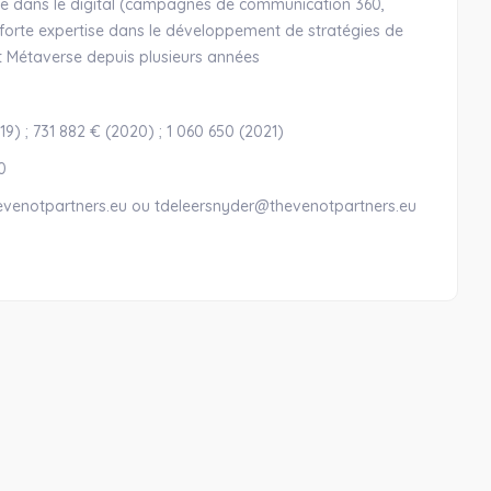
sée dans le digital (campagnes de communication 360,
 forte expertise dans le développement de stratégies de
 Métaverse depuis plusieurs années
019) ; 731 882 € (2020) ; 1 060 650 (2021)
0
venotpartners.eu ou tdeleersnyder@thevenotpartners.eu