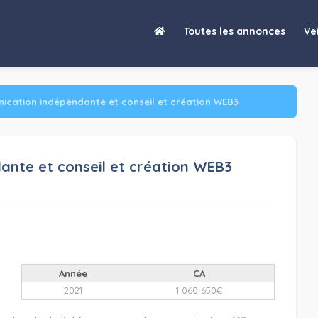
Toutes les annonces
Vei
cation indépendante et conseil et création WEB3
nte et conseil et création WEB3
Année
CA
2021
1 060 650€