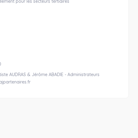
llement pour les secteurs tertiaires
0
tiste AUDRAS & Jérôme ABADIE - Administrateurs
@ajpartenaires.fr