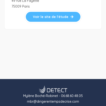
49 rue La Fayette
75009 Paris
Voir le site de l'étude
Mylène Boché-Robinet - 06.68.60.48.05
mbr@dirigerentempsdecrise.com