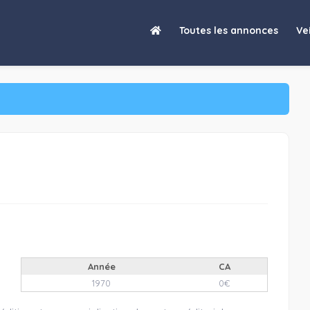
Toutes les annonces
Vei
Année
CA
1970
0€