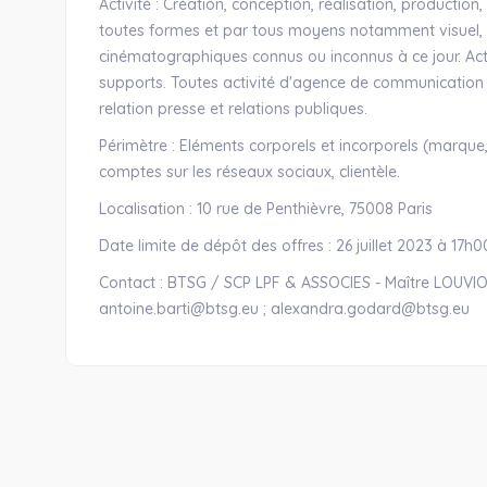
Activité : Création, conception, réalisation, productio
toutes formes et par tous moyens notamment visuel, t
cinématographiques connus ou inconnus à ce jour. Act
supports. Toutes activité d'agence de communication 
relation presse et relations publiques.
Périmètre : Eléments corporels et incorporels (marque, 
comptes sur les réseaux sociaux, clientèle.
Localisation : 10 rue de Penthièvre, 75008 Paris
Date limite de dépôt des offres : 26 juillet 2023 à 17h0
Contact : BTSG / SCP LPF & ASSOCIES - Maître LOUVION
antoine.barti@btsg.eu ; alexandra.godard@btsg.eu