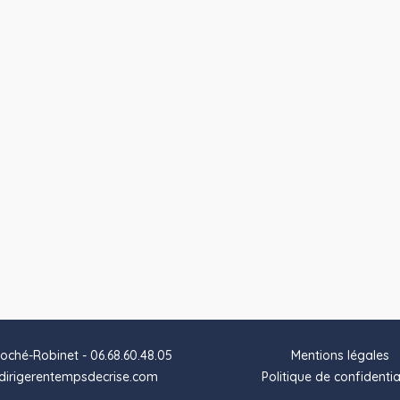
oché-Robinet - 06.68.60.48.05
Mentions légales
irigerentempsdecrise.com
Politique de confidentia