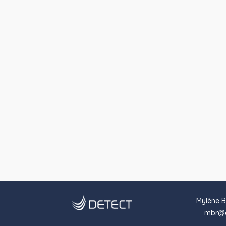
Mylène B
mbr@d