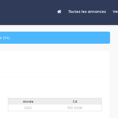
Activité : Agence…"/>
Toutes les annonces
Vei
é (54)
Année
CA
2022
330 000€