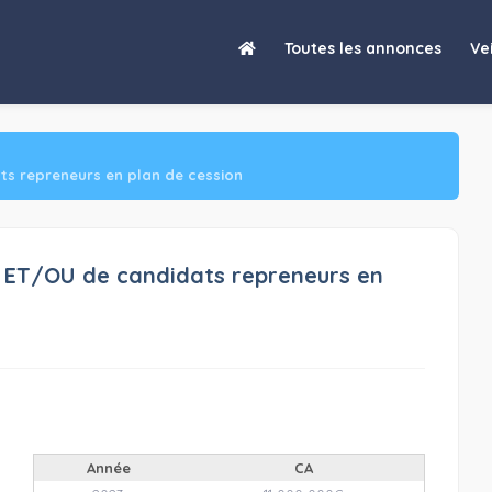
Toutes les annonces
Vei
ts repreneurs en plan de cession
al ET/OU de candidats repreneurs en
Année
CA