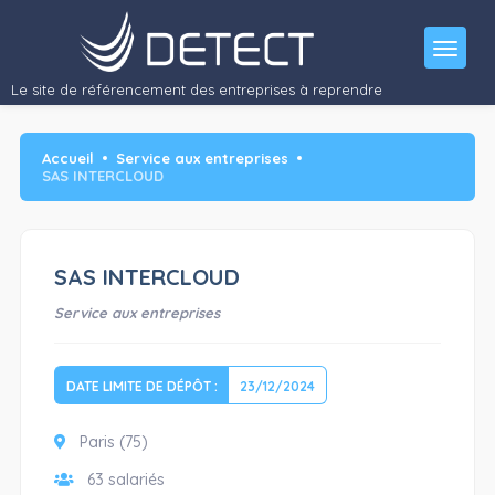
Recherche de repreneurs en plan de cession
Activité
: Solution de connectivité conçue…"/>
Le site de référencement des entreprises à reprendre
Accueil
Service aux entreprises
SAS INTERCLOUD
SAS INTERCLOUD
Service aux entreprises
DATE LIMITE DE DÉPÔT :
23/12/2024
Paris (75)
63 salariés