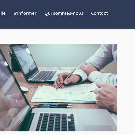
re de RJ
lle
S'informer
Qui sommes-nous
Contact