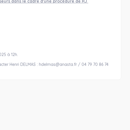
sseurs dans le cadre d'une procédure de RJ
2025 à 12h.
cter Henri DELMAS : hdelmas@anasta.fr / 04 79 70 86 74