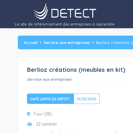
Recherc
Activité…"/>
Le site de référencement des entreprises à reprendre
Accueil
Service aux entreprises
Berlioz créations 
Berlioz créations (meubles en kit)
Service aux entreprises
DATE LIMITE DE DÉPÔT :
31/01/2025
Four (38)
22 salariés