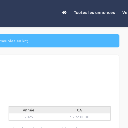
he de repreneurs et d'investisseurs dans le cadre d'une procédu
Toutes les annonces
Vei
(meubles en kit)
Année
CA
2023
3 292 000€